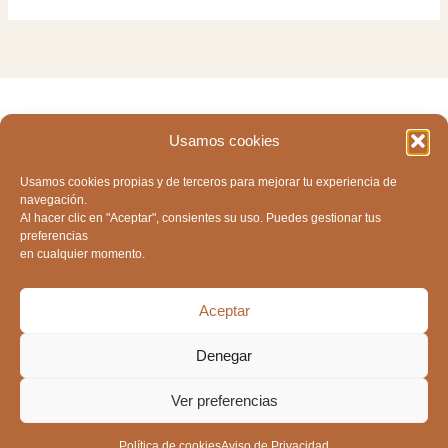
Home
Usamos cookies
Nosotras
Usamos cookies propias y de terceros para mejorar tu experiencia de
Servicios
navegación.
Al hacer clic en "Aceptar", consientes su uso. Puedes gestionar tus
Contacto
preferencias
en cualquier momento.
Política de cookies
Aceptar
Denegar
Ver preferencias
by Quiarma-Web
Política de cookies
Aviso de Privacidad